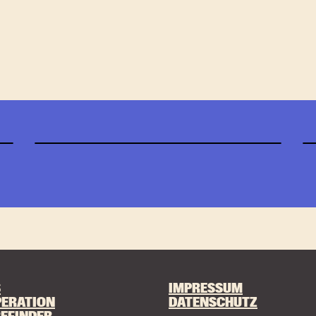
immungen
. Die Abmeldung vom Newsletter ist jederz
S
IMPRESSUM
ERATION
DATENSCHUTZ