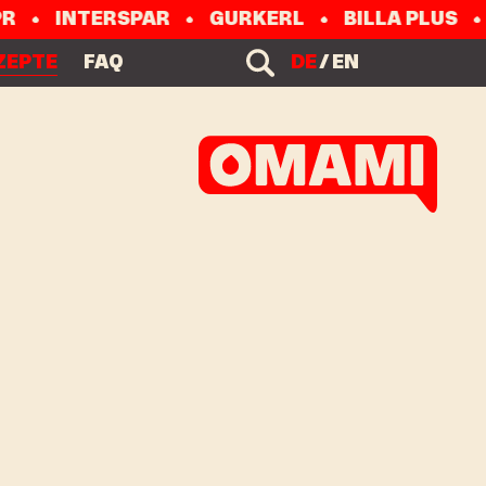
R
INTERSPAR
GURKERL
BILLA PLUS
ZEPTE
FAQ
DE
/
EN
le & exklusive Aktionen
MI Newsletter & stay up to
me