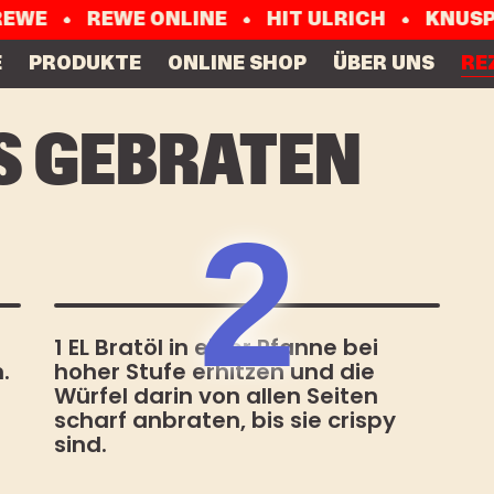
EWE
REWE ONLINE
HIT ULRICH
KNUSP
E
PRODUKTE
ONLINE SHOP
ÜBER UNS
RE
S GEBRATEN
2
, spannende Einblicke in den Startup-Lifesty
. Neugierig? Dann abonniere jetzt den OMA
1 EL Bratöl in einer Pfanne bei
.
hoher Stufe erhitzen und die
Vorname
Nachna
Würfel darin von allen Seiten
scharf anbraten, bis sie crispy
sind.