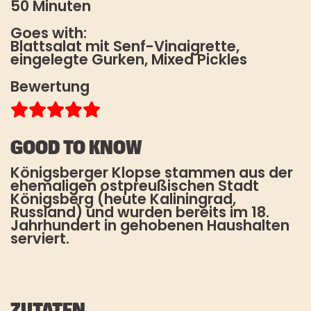
50 Minuten
HOW TO TOFU
Goes with:
FAQ
Blattsalat mit Senf-Vinaigrette,
eingelegte Gurken, Mixed Pickles
Es gelten unsere
STOREFINDER
Datenschutzbestimmungen
. Die
Bewertung
Abmeldung vom Newsletter ist
jederzeit möglich.
*Pflichtfeld
GOOD TO KNOW
Königsberger Klopse stammen aus der
ehemaligen ostpreußischen Stadt
Königsberg (heute Kaliningrad,
Russland) und wurden bereits im 18.
Jahrhundert in gehobenen Haushalten
serviert.