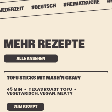
#HA
#HEIMATKÜCHE
#DEUTSCH
DERZEIT
MEHR REZEPTE
ALLE ANSEHEN
TOFU STICKS MIT MASH’N GRAVY
45 MIN
TEXAS ROAST TOFU
VEGETARISCH, VEGAN, MEATY
ZUM REZEPT