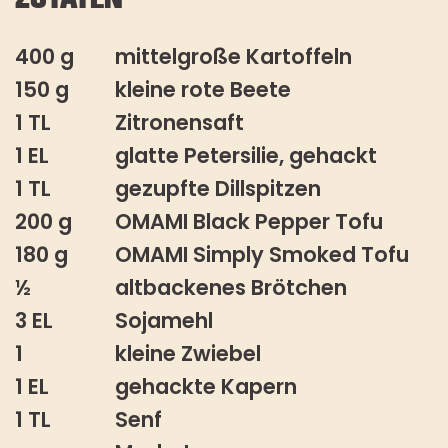
ZUTATEN
400 g
mittelgroße Kartoffeln
150 g
kleine rote Beete
1 TL
Zitronensaft
1 EL
glatte Petersilie, gehackt
1 TL
gezupfte Dillspitzen
200 g
OMAMI Black Pepper Tofu
180 g
OMAMI Simply Smoked Tofu
½
altbackenes Brötchen
3 EL
Sojamehl
1
kleine Zwiebel
1 EL
gehackte Kapern
1 TL
Senf