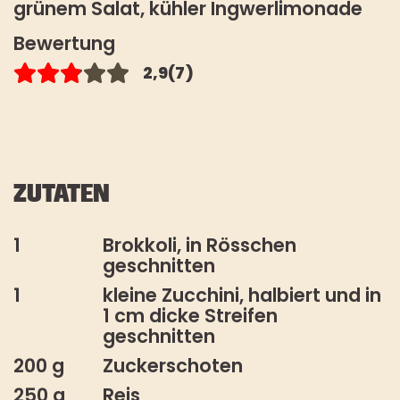
grünem Salat, kühler Ingwerlimonade
BLACK PEPPER
Bewertung
HOW TO TOFU
Es gelten unsere
2,9
(7)
Datenschutzbestimmungen
. Die
FAQ
Abmeldung vom Newsletter ist
jederzeit möglich.
STOREFINDER
*Pflichtfeld
ZUTATEN
1
Brokkoli, in Rösschen
geschnitten
1
kleine Zucchini, halbiert und in
1 cm dicke Streifen
geschnitten
200 g
Zuckerschoten
250 g
Reis