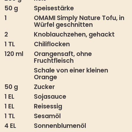
50 g
Speisestärke
1
OMAMI Simply Nature Tofu, in
Würfel geschnitten
2
Knoblauchzehen, gehackt
1 TL
Chiliflocken
120 ml
Orangensaft, ohne
Fruchtfleisch
Schale von einer kleinen
Orange
50 g
Zucker
1 EL
Sojasauce
1 EL
Reisessig
1 TL
Sesamöl
4 EL
Sonnenblumenöl