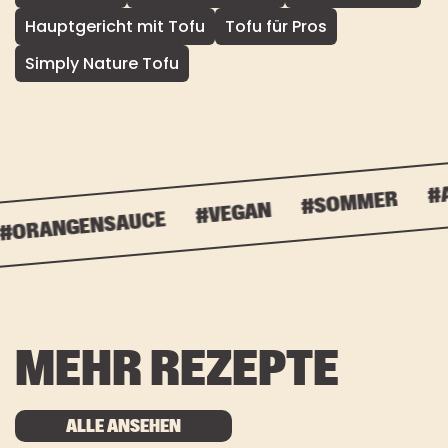
Hauptgericht mit Tofu
Tofu für Pros
Simply Nature Tofu
#AS
#SOMMER
#VEGAN
ORANGENSAUCE
MEHR REZEPTE
ALLE ANSEHEN