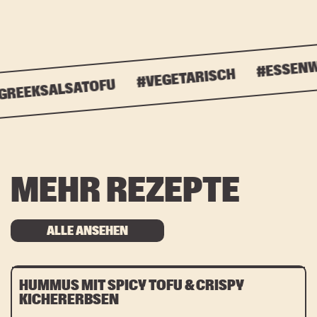
#ESSENWIE
#VEGETARISCH
EEKSALSATOFU
MEHR REZEPTE
ALLE ANSEHEN
HUMMUS MIT SPICY TOFU & CRISPY
KICHERERBSEN