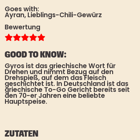
Nachname
HOW TO TOFU
Goes with:
Ayran, Lieblings-Chili-Gewürz
FAQ
Bewertung
STOREFINDER
Es gelten unsere
Datenschutzbestimmungen
. Die
Abmeldung vom Newsletter ist
jederzeit möglich.
GOOD TO KNOW:
Gyros ist das griechische Wort für
*Pflichtfeld
Drehen und nimmt Bezug auf den
Drehspieß, auf dem das Fleisch
geschichtet ist. In Deutschland ist das
griechische To-Go Gericht bereits seit
den 70-er Jahren eine beliebte
Hauptspeise.
ZUTATEN