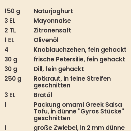
150 g
Naturjoghurt
3 EL
Mayonnaise
2 TL
Zitronensaft
1 EL
Olivenöl
4
Knoblauchzehen, fein gehackt
30 g
frische Petersilie, fein gehackt
30 g
Dill, fein gehackt
250 g
Rotkraut, in feine Streifen
geschnitten
3 EL
Bratöl
1
Packung omami Greek Salsa
Tofu, in dünne "Gyros Stücke"
geschnitten
1
große Zwiebel, in 2 mm dünne