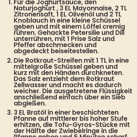
Für die Joghurtsauce, den
Naturjoghurt , 3 EL Mayonnaise, 2 TL
Zitronensaft, 1 EL Olivenöl und 2 TL
Knoblauch in eine kleine Schüssel
geben und mit einem Löffel cremig
rühren. Gehackte Petersilie und Dill
unterrühren, mit 1 Prise Salz und
Pfeffer abschmecken und
abgedeckt beiseitestellen.
Die Rotkraut-Streifen mit 1 TL in eine
mittelgroße Schüssel geben und
kurz mit den Händen durchkneten.
Das Salz entzieht dem Rotkraut
Zellwasser und macht es dadurch
weicher. Die ausgetretene Flüssigkeit
anschließend einfach über ein Sieb
abgießen.
3 EL Bratöl in einer beschichteten
Pfanne auf mittlerer bis hoher Stufe
erhitzen, die Tofu-Gyros-Stücke mit
der Hälfte der Zwiebelringe in die
Pfanne geben und 5 Minuten scharf