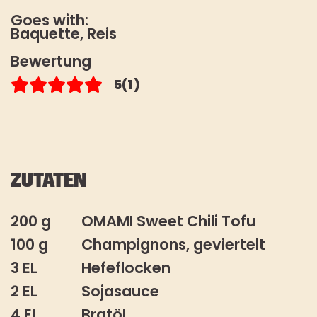
HOW TO TOFU
Datenschutzbestimmungen
. Die
Goes with:
Abmeldung vom Newsletter ist
Baquette, Reis
FAQ
jederzeit möglich.
Bewertung
STOREFINDER
*Pflichtfeld
5
(1)
ZUTATEN
200 g
OMAMI Sweet Chili Tofu
100 g
Champignons, geviertelt
3 EL
Hefeflocken
2 EL
Sojasauce
4 EL
Bratöl