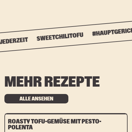
#HAUPTGERICH
SWEETCHILITOFU
EDERZEIT
MEHR REZEPTE
ALLE ANSEHEN
ROASTY TOFU-GEMÜSE MIT PESTO-
POLENTA