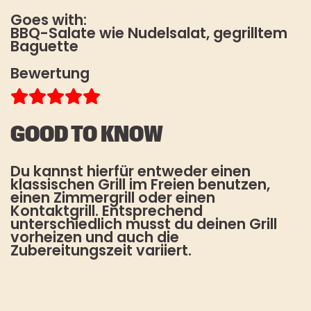
BLACK PEPPER
Goes with:
Es gelten unsere
BBQ-Salate wie Nudelsalat, gegrilltem
HOW TO TOFU
Datenschutzbestimmungen
. Die
Baguette
Abmeldung vom Newsletter ist
jederzeit möglich.
FAQ
Bewertung
STOREFINDER
*Pflichtfeld
GOOD TO KNOW
Du kannst hierfür entweder einen
klassischen Grill im Freien benutzen,
einen Zimmergrill oder einen
Kontaktgrill. Entsprechend
unterschiedlich musst du deinen Grill
vorheizen und auch die
Zubereitungszeit variiert.