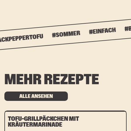
#BB
#EINFACH
#SOMMER
KPEPPERTOFU
MEHR REZEPTE
ALLE ANSEHEN
TOFU-GRILLPÄCKCHEN MIT
KRÄUTERMARINADE