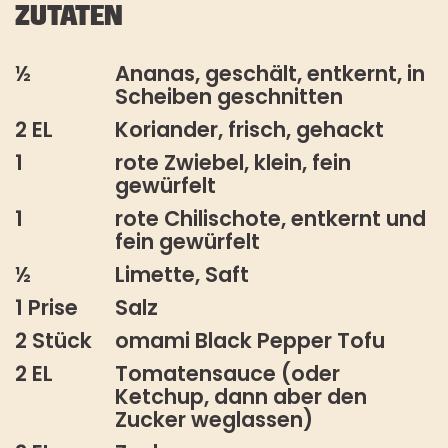
ZUTATEN
½
Ananas, geschält, entkernt, in
Scheiben geschnitten
2 EL
Koriander, frisch, gehackt
1
rote Zwiebel, klein, fein
gewürfelt
1
rote Chilischote, entkernt und
fein gewürfelt
½
Limette, Saft
1 Prise
Salz
2 Stück
omami Black Pepper Tofu
2 EL
Tomatensauce (oder
Ketchup, dann aber den
Zucker weglassen)