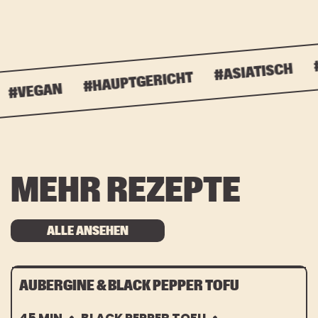
#S
#ASIATISCH
#HAUPTGERICHT
#VEGAN
MEHR REZEPTE
ALLE ANSEHEN
AUBERGINE & BLACK PEPPER TOFU
45 MIN
BLACK PEPPER TOFU