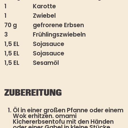
1
Karotte
1
Zwiebel
70 g
gefrorene Erbsen
3
Frühlingszwiebeln
1,5 EL
Sojasauce
1,5 EL
Sojasauce
1,5 EL
Sesamöl
ZUBEREITUNG
Öl in einer großen Pfanne oder einem
Wok erhitzen. omami
Kichererbsentofu mit den Händen
oder einer Gabel in kleine Stücke