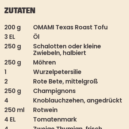
ZUTATEN
200 g
OMAMI Texas Roast Tofu
3 EL
Öl
250 g
Schalotten oder kleine
Zwiebeln, halbiert
250 g
Möhren
1
Wurzelpetersilie
2
Rote Bete, mittelgroß
250 g
Champignons
4
Knoblauchzehen, angedrückt
250 ml
Rotwein
4 EL
Tomatenmark
4
Zweige Thymian, frisch