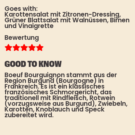
Nachname
HOW TO TOFU
Goes with:
Karottensalat mit Zitronen-Dressing,
FAQ
Grüner Blattsalat mit Walnüssen, Birnen
und Vinaigrette
STOREFINDER
Es gelten unsere
Bewertung
Datenschutzbestimmungen
. Die
Abmeldung vom Newsletter ist
jederzeit möglich.
GOOD TO KNOW
*Pflichtfeld
Boeuf Bourguignon stammt aus der
Region Burgund (Bourgogne) in
Frankreich. Es ist ein klassisches
französisches Schmorgericht, das
traditionell mit Rindfleisch, Rotwein
(vorzugsweise aus Burgund), Zwiebeln,
Karotten, Knoblauch und Speck
zubereitet wird.