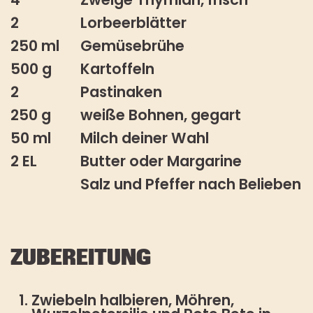
2
Lorbeerblätter
250 ml
Gemüsebrühe
500 g
Kartoffeln
2
Pastinaken
250 g
weiße Bohnen, gegart
50 ml
Milch deiner Wahl
2 EL
Butter oder Margarine
Salz und Pfeffer nach Belieben
ZUBEREITUNG
Zwiebeln halbieren, Möhren,