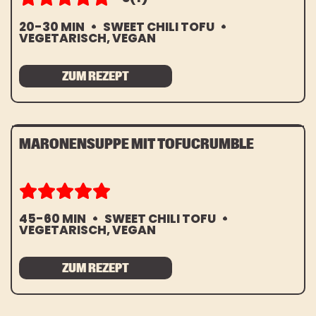
jederzeit möglich.
BLACK PEPPER
20-30 MIN
SWEET CHILI TOFU
HOW TO TOFU
*Pflichtfeld
VEGETARISCH, VEGAN
FAQ
ZUM REZEPT
STOREFINDER
MARONENSUPPE MIT TOFUCRUMBLE
45-60 MIN
SWEET CHILI TOFU
VEGETARISCH, VEGAN
ZUM REZEPT